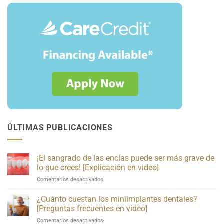
ÚLTIMAS PUBLICACIONES
¡El sangrado de las encías puede ser más grave de
lo que crees! [Explicación en video]
¡El
Comentarios desactivados
sangrado
de
¿Cuánto cuestan los miniimplantes dentales?
las
[Preguntas frecuentes en video]
encías
¿Cuánto
Comentarios desactivados
puede