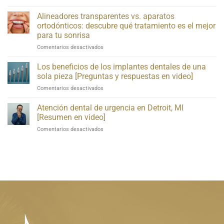
cuestan
ser
los
Alineadores transparentes vs. aparatos
más
miniimplantes
grave
ortodónticos: descubre qué tratamiento es el mejor
dentales?
de
para tu sonrisa
[Preguntas
lo
Alineadores
Comentarios desactivados
frecuentes
que
transparentes
en
crees!
vs.
video]
Los beneficios de los implantes dentales de una
[Explicación
brackets:
en
sola pieza [Preguntas y respuestas en video]
descubre
video]
Sobre
Comentarios desactivados
qué
los
tratamiento
beneficios
Atención dental de urgencia en Detroit, MI
es
de
el
[Resumen en video]
los
mejor
Sobre
Comentarios desactivados
implantes
para
la
dentales
tu
atención
de
sonrisa
dental
una
de
sola
urgencia
pieza
en
[Preguntas
Detroit,
y
MI
respuestas
[Resumen
en
en
video]
video]