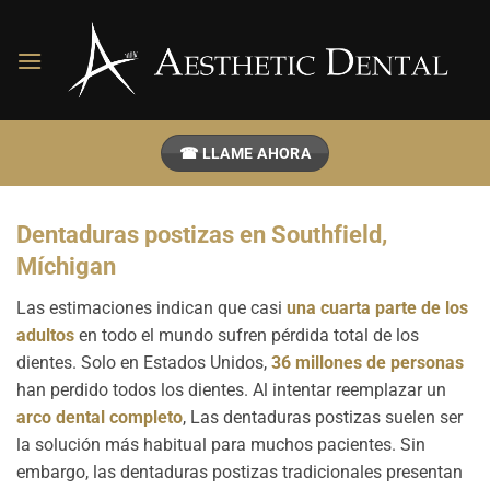
Ir
al
contenido
☎ LLAME AHORA
Dentaduras postizas en Southfield,
Míchigan
Las estimaciones indican que casi
una cuarta parte de los
adultos
en todo el mundo sufren pérdida total de los
dientes. Solo en Estados Unidos,
36 millones de personas
han perdido todos los dientes. Al intentar reemplazar un
arco dental completo
, Las dentaduras postizas suelen ser
la solución más habitual para muchos pacientes. Sin
embargo, las dentaduras postizas tradicionales presentan