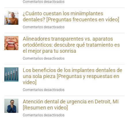
en
Comentarios desactivados
Bleeding
Gums
¿Cuánto cuestan los miniimplantes
May
dentales? [Preguntas frecuentes en video]
Be
en
Comentarios desactivados
More
How
Serious
Much
Alineadores transparentes vs. aparatos
Than
Do
ortodónticos: descubre qué tratamiento es
You
Mini
el mejor para tu sonrisa
Think!
Dental
[Video
en
Comentarios desactivados
Implants
Explanation]
Clear
Cost?
Aligners
Los beneficios de los implantes dentales de
[Video
vs.
una sola pieza [Preguntas y respuestas en
FAQs]
Braces:
video]
Find
en
Comentarios desactivados
Out
The
Which
Benefits
Atención dental de urgencia en Detroit, MI
Treatment
of
[Resumen en video]
Is
One-
Best
en
Comentarios desactivados
Piece
for
Urgent
Dental
Your
Dental
Implants