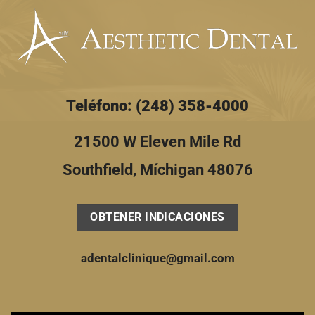
pieza
[Preguntas
y
respuestas
en
video]
Teléfono: (248) 358-4000
21500 W Eleven Mile Rd
Southfield, Míchigan 48076
OBTENER INDICACIONES
adentalclinique@gmail.com