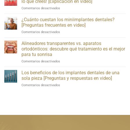
lo que crees! [Explicación en video]
de
¡El
Comentarios desactivados
blanqueamiento
sangrado
dental
de
¿Cuánto cuestan los miniimplantes dentales?
para
las
dientes
[Preguntas frecuentes en video]
encías
sensibles
¿Cuánto
Comentarios desactivados
puede
cuestan
ser
los
Alineadores transparentes vs. aparatos
más
miniimplantes
grave
ortodónticos: descubre qué tratamiento es el mejor
dentales?
de
para tu sonrisa
[Preguntas
lo
Alineadores
Comentarios desactivados
frecuentes
que
transparentes
en
crees!
vs.
video]
Los beneficios de los implantes dentales de una
[Explicación
brackets:
en
sola pieza [Preguntas y respuestas en video]
descubre
video]
Sobre
Comentarios desactivados
qué
los
tratamiento
beneficios
es
de
el
los
mejor
implantes
para
dentales
tu
de
sonrisa
una
sola