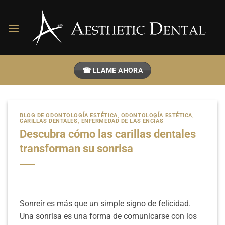
Ir
al
contenido
☎ LLAME AHORA
BLOG DE ODONTOLOGÍA ESTÉTICA
,
ODONTOLOGÍA ESTÉTICA
,
CARILLAS DENTALES
,
ENFERMEDAD DE LAS ENCÍAS
Descubra cómo las carillas dentales
transforman su sonrisa
Sonreír es más que un simple signo de felicidad.
Una sonrisa es una forma de comunicarse con los