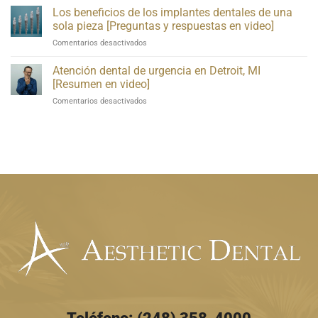
vs.
video]
Los beneficios de los implantes dentales de una
[Explicación
brackets:
en
sola pieza [Preguntas y respuestas en video]
descubre
video]
Sobre
Comentarios desactivados
qué
los
tratamiento
beneficios
Atención dental de urgencia en Detroit, MI
es
de
el
[Resumen en video]
los
mejor
Sobre
Comentarios desactivados
implantes
para
la
dentales
tu
atención
de
sonrisa
dental
una
de
sola
urgencia
pieza
en
[Preguntas
Detroit,
y
MI
respuestas
[Resumen
en
en
video]
video]
Teléfono: (248) 358-4000