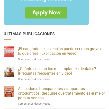
ÚLTIMAS PUBLICACIONES
¡El sangrado de las encías puede ser más grave de
lo que crees! [Explicación en video]
¡El
Comentarios desactivados
sangrado
de
¿Cuánto cuestan los miniimplantes dentales?
las
[Preguntas frecuentes en video]
encías
¿Cuánto
Comentarios desactivados
puede
cuestan
ser
los
Alineadores transparentes vs. aparatos
más
miniimplantes
grave
ortodónticos: descubre qué tratamiento es el mejor
dentales?
de
para tu sonrisa
[Preguntas
lo
Alineadores
Comentarios desactivados
frecuentes
que
transparentes
en
crees!