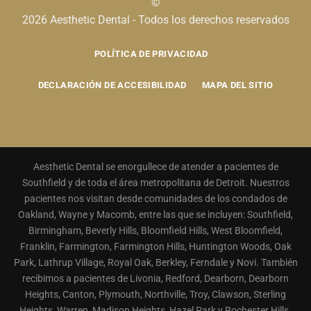
©
2026 Aesthetic Dental - Todos los derechos reservados
POLÍTICA DE PRIVACIDAD
DECLARACIÓN DE ACCESIBILIDAD
MAPA DEL SITIO
Aesthetic Dental se enorgullece de atender a pacientes de
Southfield y de toda el área metropolitana de Detroit. Nuestros
pacientes nos visitan desde comunidades de los condados de
Oakland, Wayne y Macomb, entre las que se incluyen: Southfield,
Birmingham, Beverly Hills, Bloomfield Hills, West Bloomfield,
Franklin, Farmington, Farmington Hills, Huntington Woods, Oak
Park, Lathrup Village, Royal Oak, Berkley, Ferndale y Novi. También
recibimos a pacientes de Livonia, Redford, Dearborn, Dearborn
Heights, Canton, Plymouth, Northville, Troy, Clawson, Sterling
Heights, Warren, Madison Heights, Hazel Park y Rochester Hills.