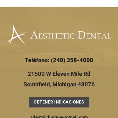
Detroit,
Q&A]
MI
[A
Video
Rundown]
Teléfono: (248) 358-4000
21500 W Eleven Mile Rd
Southfield, Míchigan 48076
OBTENER INDICACIONES
adentalclinique@gmail.com