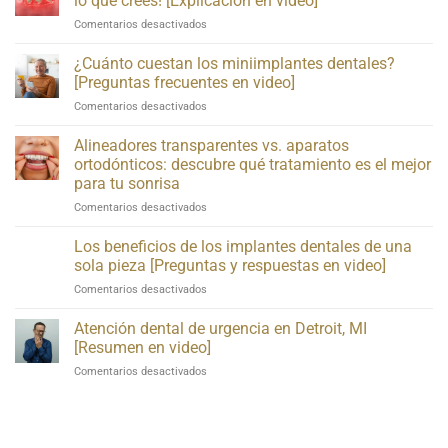
lo que crees! [Explicación en video]
en
Comentarios desactivados
Bleeding
Gums
¿Cuánto cuestan los miniimplantes dentales?
May
[Preguntas frecuentes en video]
Be
en
Comentarios desactivados
More
How
Serious
Much
Alineadores transparentes vs. aparatos
Than
Do
You
ortodónticos: descubre qué tratamiento es el mejor
Mini
Think!
para tu sonrisa
Dental
[Video
en
Comentarios desactivados
Implants
Explanation]
Clear
Cost?
Aligners
[Video
Los beneficios de los implantes dentales de una
vs.
FAQs]
sola pieza [Preguntas y respuestas en video]
Braces:
en
Comentarios desactivados
Find
The
Out
Benefits
Atención dental de urgencia en Detroit, MI
Which
of
Treatment
[Resumen en video]
One-
Is
en
Comentarios desactivados
Piece
Best
Urgent
Dental
for
Dental
Implants
Your
Care
[A
Smile
in
Video