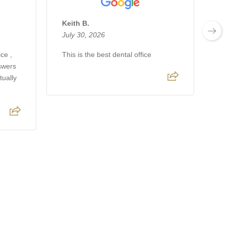
Keith B.
A
July 30, 2026
J
ce ,
This is the best dental office
Lo
nswers
gr
tually
fr
t
fr
R