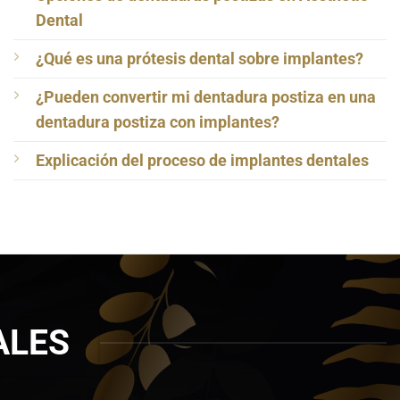
Dental
¿Qué es una prótesis dental sobre implantes?
¿Pueden convertir mi dentadura postiza en una
dentadura postiza con implantes?
Explicación del proceso de implantes dentales
ALES