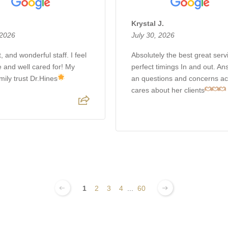
Krystal J.
 2026
July 30, 2026
, and wonderful staff. I feel
Absolutely the best great servi
e and well cared for! My
perfect timings In and out. A
mily trust Dr.Hines
an questions and concerns ac
cares about her clients
1
2
3
4
...
60