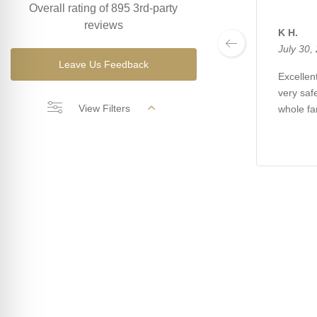
Overall rating of 895 3rd-party
reviews
K H.
July 30,
Leave Us Feedback
Excellent
very saf
View Filters
whole fa