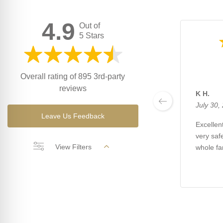
4.9
Out of
5 Stars
Overall rating of 895 3rd-party
reviews
K H.
July 30,
Leave Us Feedback
Excellent
very saf
View Filters
whole fa