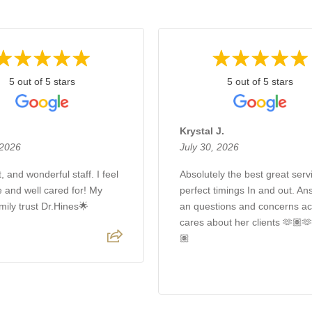
5 out of 5 stars
5 out of 5 stars
Krystal J.
 2026
July 30, 2026
, and wonderful staff. I feel
Absolutely the best great servi
e and well cared for! My
perfect timings In and out. A
mily trust Dr.Hines🌟
an questions and concerns ac
cares about her clients 🫶🏽
🏽