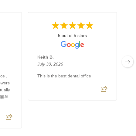
5 out of 5 stars
Keith B.
A
July 30, 2026
J
ce ,
This is the best dental office
Lo
nswers
gr
tually
fr
🏽🫶
t
fr
R