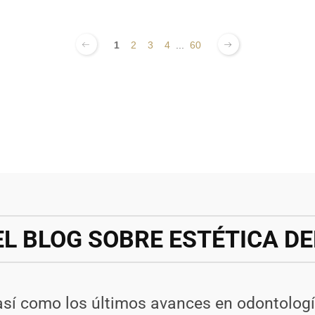
1
2
3
4
...
60
EL BLOG SOBRE ESTÉTICA D
así como los últimos avances en odontologí