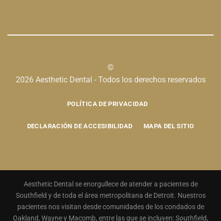
©
2026 Aesthetic Dental - Todos los derechos reservados
POLÍTICA DE PRIVACIDAD
DECLARACIÓN DE ACCESIBILIDAD
MAPA DEL SITIO
Aesthetic Dental se enorgullece de atender a pacientes de
Southfield y de toda el área metropolitana de Detroit. Nuestros
pacientes nos visitan desde comunidades de los condados de
Oakland, Wayne y Macomb, entre las que se incluyen: Southfield,