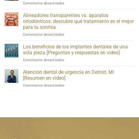
en
Comentarios desactivados
More
How
Serious
Much
Alineadores transparentes vs. aparatos
Than
Do
You
ortodónticos: descubre qué tratamiento es el mejor
Mini
Think!
para tu sonrisa
Dental
[Video
en
Comentarios desactivados
Implants
Explanation]
Clear
Cost?
Aligners
[Video
Los beneficios de los implantes dentales de una
vs.
FAQs]
sola pieza [Preguntas y respuestas en video]
Braces:
en
Comentarios desactivados
Find
The
Out
Benefits
Atención dental de urgencia en Detroit, MI
Which
of
Treatment
[Resumen en video]
One-
Is
en
Comentarios desactivados
Piece
Best
Urgent
Dental
for
Dental
Implants
Your
Care
[A
Smile
in
Video
Detroit,
Q&A]
MI
[A
Video
Rundown]