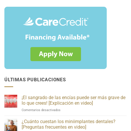
ÚLTIMAS PUBLICACIONES
¡El sangrado de las encías puede ser más grave de
lo que crees! [Explicación en video]
en
Comentarios desactivados
Bleeding
Gums
¿Cuánto cuestan los miniimplantes dentales?
May
[Preguntas frecuentes en video]
Be