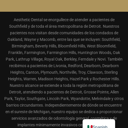
Aesthetic Dental se enorgullece de atender a pacientes de
Southfield y de toda el área metropolitana de Detroit. Nuestros
pacientes nos visitan desde comunidades de los condados de
Oakland, Wayne y Macomb, entre las que se incluyen: Southfield,
Birmingham, Beverly Hills, Bloomfield Hills, West Bloomfield,
Franklin, Farmington, Farmington Hills, Huntington Woods, Oak
Park, Lathrup Village, Royal Oak, Berkley, Ferndale y Novi. También
recibimos a pacientes de Livonia, Redford, Dearborn, Dearborn
Heights, Canton, Plymouth, Northville, Troy, Clawson, Sterling
Heights, Warren, Madison Heights, Hazel Park y Rochester Hills.
Nuestro alcance se extiende a toda la región metropolitana de
Detroit, atendiendo a pacientes de Detroit, Grosse Pointe, Allen
Park, Taylor, Southgate, Lincoln Park, Wyandotte, Melvindale y otros
barrios circundantes. Independientemente de dónde se encuentre
en el sureste de Michigan, nuestro equipo se dedica a proporcionar
servicios avanzados de odontología general, cosmética y de
implantes mínimamente invasivos cerca de su hogar.
Spanish