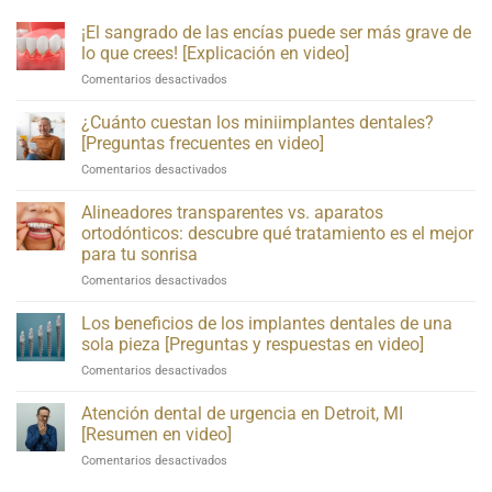
¡El sangrado de las encías puede ser más grave de
lo que crees! [Explicación en video]
¡El
Comentarios desactivados
sangrado
de
¿Cuánto cuestan los miniimplantes dentales?
las
[Preguntas frecuentes en video]
encías
¿Cuánto
Comentarios desactivados
puede
cuestan
ser
los
Alineadores transparentes vs. aparatos
más
miniimplantes
grave
ortodónticos: descubre qué tratamiento es el mejor
dentales?
de
para tu sonrisa
[Preguntas
lo
Alineadores
Comentarios desactivados
frecuentes
que
transparentes
en
crees!
vs.
video]
Los beneficios de los implantes dentales de una
[Explicación
brackets:
en
sola pieza [Preguntas y respuestas en video]
descubre
video]
Sobre
Comentarios desactivados
qué
los
tratamiento
beneficios
Atención dental de urgencia en Detroit, MI
es
de
el
[Resumen en video]
los
mejor
Sobre
Comentarios desactivados
implantes
para
la
dentales
tu