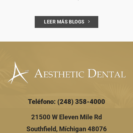
LEER MÁS BLOGS
Teléfono: (248) 358-4000
21500 W Eleven Mile Rd
Southfield, Míchigan 48076